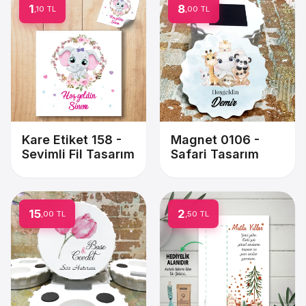
1
8
,10 TL
,00 TL
Kare Etiket 158 -
Magnet 0106 -
Sevimli Fil Tasarım
Safari Tasarım
15
2
,00 TL
,50 TL