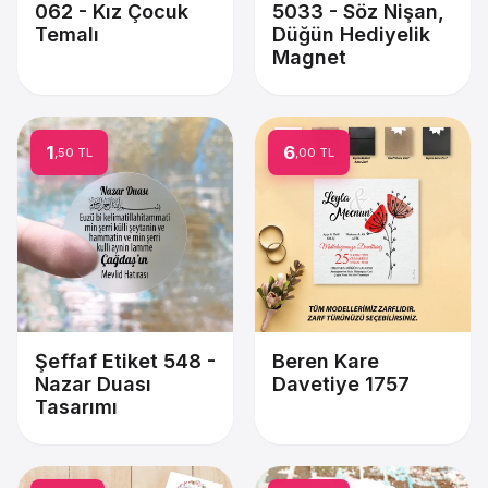
062 - Kız Çocuk
5033 - Söz Nişan,
Temalı
Düğün Hediyelik
Magnet
1
6
,50 TL
,00 TL
Şeffaf Etiket 548 -
Beren Kare
Nazar Duası
Davetiye 1757
Tasarımı