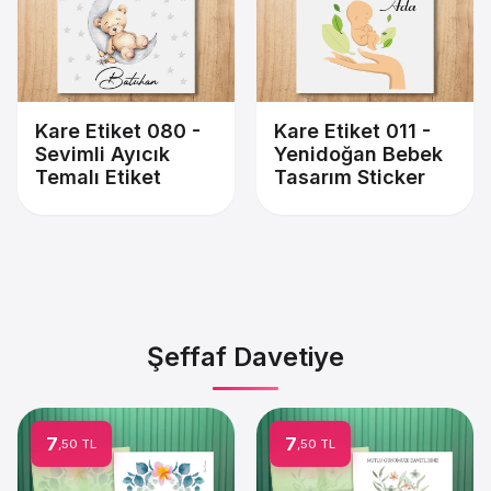
Kare Etiket 080 -
Kare Etiket 011 -
Sevimli Ayıcık
Yenidoğan Bebek
Temalı Etiket
Tasarım Sticker
Şeffaf Davetiye
7
7
,50 TL
,50 TL