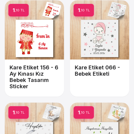
1
1
,10 TL
,10 TL
Kare Etiket 156 - 6
Kare Etiket 066 -
Ay Kınası Kız
Bebek Etiketi
Bebek Tasarım
Sticker
1
1
,10 TL
,10 TL