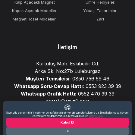
Kalp Açacaklı Magnet
Umre Hediyeleri
Kapak Açacak Modelleri
Yılbaşı Tasarımları
Magnet Rozet Modelleri
Zarf
İletişim
Kurtuluş Mah. Eskibedir Cd.
Arka Sk. No:27b Lüleburgaz
Müşteri Temsilcisi:
0850 756 59 46
Whatsapp Soru-Cevap Hattı:
0553 923 39 39
Whatsapp Grafik Hattı:
0552 470 39 39
destek@otuz9.com
🍪
Sitemizde deneyiminizi iyileştirmek ve trafiği analiz etmek için çerezler kullanıyoruz. Siteyi kullanmaya devam
ederek çerez kullanımımızı kabul etmiş olursunuz.
Detaylı Bilgi
Kabul Et
© 2025 Otuz9 Reklam. Tüm hakları saklıdır.
×