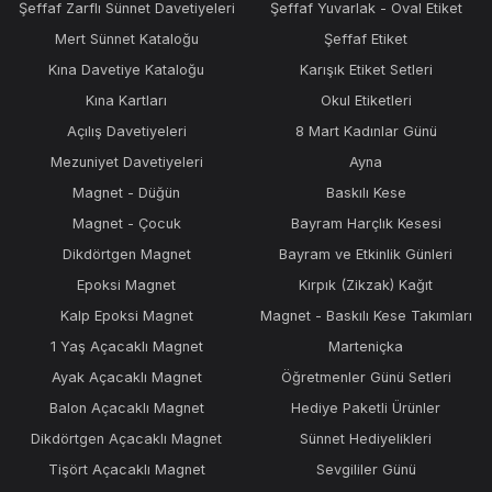
Şeffaf Zarflı Sünnet Davetiyeleri
Şeffaf Yuvarlak - Oval Etiket
Mert Sünnet Kataloğu
Şeffaf Etiket
Kına Davetiye Kataloğu
Karışık Etiket Setleri
Kına Kartları
Okul Etiketleri
Açılış Davetiyeleri
8 Mart Kadınlar Günü
Mezuniyet Davetiyeleri
Ayna
Magnet - Düğün
Baskılı Kese
Magnet - Çocuk
Bayram Harçlık Kesesi
Dikdörtgen Magnet
Bayram ve Etkinlik Günleri
Epoksi Magnet
Kırpık (Zikzak) Kağıt
Kalp Epoksi Magnet
Magnet - Baskılı Kese Takımları
1 Yaş Açacaklı Magnet
Marteniçka
Ayak Açacaklı Magnet
Öğretmenler Günü Setleri
Balon Açacaklı Magnet
Hediye Paketli Ürünler
Dikdörtgen Açacaklı Magnet
Sünnet Hediyelikleri
Tişört Açacaklı Magnet
Sevgililer Günü