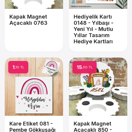
Kapak Magnet
Hediyelik Kartı
Açacaklı 0763
0148 - Yılbaşı -
Yeni Yıl - Mutlu
Yıllar Tasarım
Hediye Kartları
1
15
,10 TL
,00 TL
Kare Etiket 081 -
Kapak Magnet
Pembe Gökkuşağı
Açacaklı 850 -