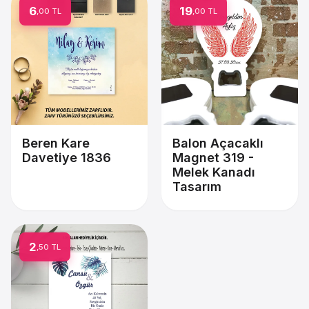
6
19
,00 TL
,00 TL
Beren Kare
Balon Açacaklı
Davetiye 1836
Magnet 319 -
Melek Kanadı
Tasarım
2
,50 TL