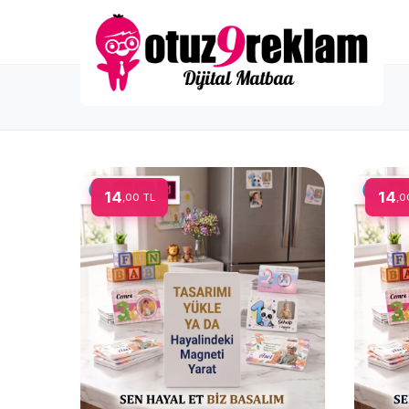
14
14
,00 TL
,0