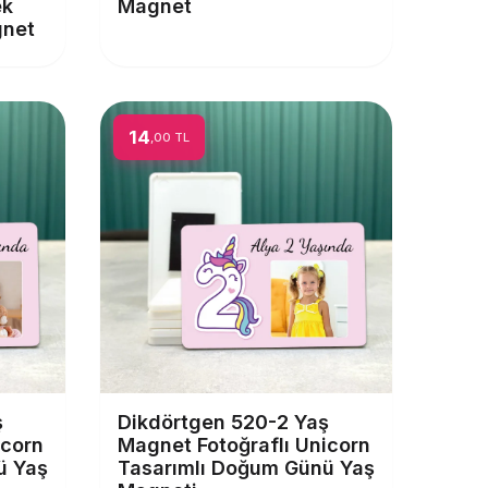
ek
Magnet
gnet
14
,00 TL
ş
Dikdörtgen 520-2 Yaş
icorn
Magnet Fotoğraflı Unicorn
ü Yaş
Tasarımlı Doğum Günü Yaş