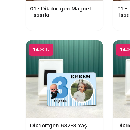
01 - Dikdörtgen Magnet
01 -
Tasarla
Tasa
14
14
,00 TL
,0
Dikdörtgen 632-3 Yaş
Dikd