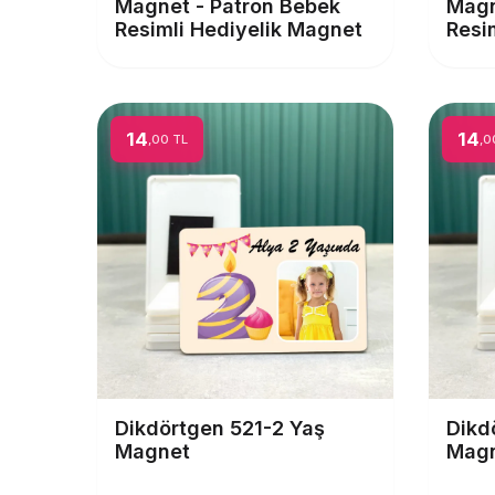
Magnet - Patron Bebek
Magn
Resimli Hediyelik Magnet
Resi
14
14
,00 TL
,0
Dikdörtgen 521-2 Yaş
Dikd
Magnet
Mag