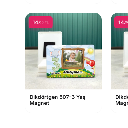
14
14
,00 TL
,0
Dikdörtgen 507-3 Yaş
Dikd
Magnet
Mag