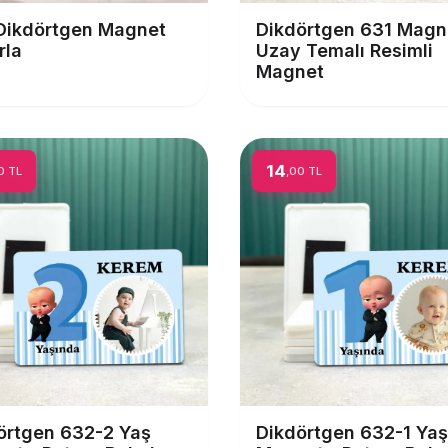
Dikdörtgen 631 Magn
 Dikdörtgen Magnet
Uzay Temalı Resimli
rla
Magnet
14
0 TL
,00 TL
örtgen 632-2 Yaş
Dikdörtgen 632-1 Yaş