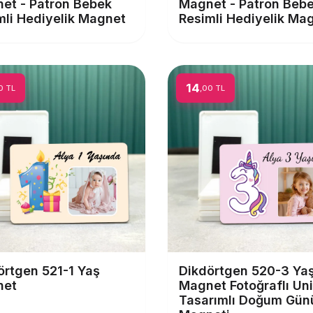
et - Patron Bebek
Magnet - Patron Beb
mli Hediyelik Magnet
Resimli Hediyelik Ma
14
0 TL
,00 TL
örtgen 521-1 Yaş
Dikdörtgen 520-3 Ya
net
Magnet Fotoğraflı Un
Tasarımlı Doğum Gün