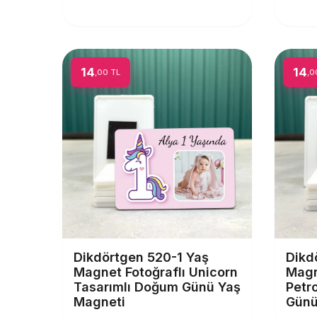
14
14
,00 TL
,0
Dikdörtgen 520-1 Yaş
Dikd
Magnet Fotoğraflı Unicorn
Magn
Tasarımlı Doğum Günü Yaş
Petr
Magneti
Günü