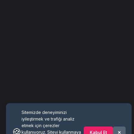
Sitemizde deneyiminizi
iyileştirmek ve trafiği analiz
etmek için çerezler
🍪
×
kullanıyoruz. Siteyi kullanmaya
Kabul Et