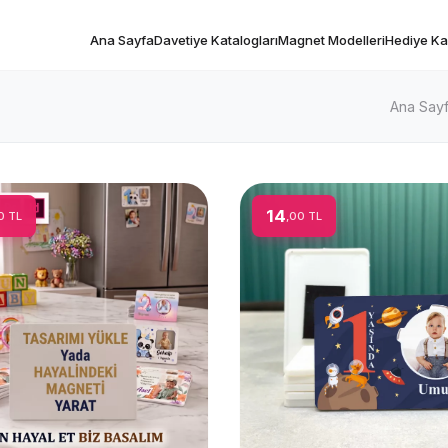
Ana Sayfa
Davetiye Katalogları
Magnet Modelleri
Hediye Kar
Ana Say
14
0 TL
,00 TL