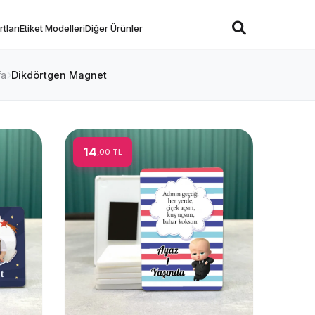
tları
Etiket Modelleri
Diğer Ürünler
fa
Dikdörtgen Magnet
14
,00 TL