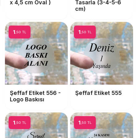
x 4,5 cm Oval )
Tasarla (3-4-5-6
cm)
1
1
,50 TL
,50 TL
Şeffaf Etiket 556 -
Şeffaf Etiket 555
Logo Baskısı
1
1
,50 TL
,50 TL