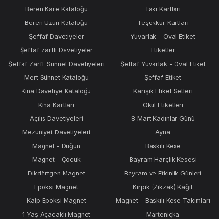
Beren Kare Kataloğu
Takı Kartları
Beren Uzun Kataloğu
Teşekkür Kartları
Şeffaf Davetiyeler
Yuvarlak - Oval Etiket
Şeffaf Zarflı Davetiyeler
Etiketler
Şeffaf Zarflı Sünnet Davetiyeleri
Şeffaf Yuvarlak - Oval Etiket
Mert Sünnet Kataloğu
Şeffaf Etiket
Kına Davetiye Kataloğu
Karışık Etiket Setleri
Kına Kartları
Okul Etiketleri
Açılış Davetiyeleri
8 Mart Kadınlar Günü
Mezuniyet Davetiyeleri
Ayna
Magnet - Düğün
Baskılı Kese
Magnet - Çocuk
Bayram Harçlık Kesesi
Dikdörtgen Magnet
Bayram ve Etkinlik Günleri
Epoksi Magnet
Kırpık (Zikzak) Kağıt
Kalp Epoksi Magnet
Magnet - Baskılı Kese Takımları
1 Yaş Açacaklı Magnet
Marteniçka