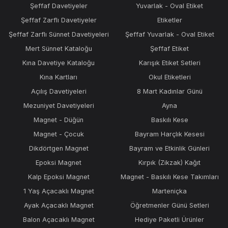
Şeffaf Davetiyeler
Yuvarlak - Oval Etiket
Şeffaf Zarflı Davetiyeler
Etiketler
Şeffaf Zarflı Sünnet Davetiyeleri
Şeffaf Yuvarlak - Oval Etiket
Mert Sünnet Kataloğu
Şeffaf Etiket
Kına Davetiye Kataloğu
Karışık Etiket Setleri
Kına Kartları
Okul Etiketleri
Açılış Davetiyeleri
8 Mart Kadınlar Günü
Mezuniyet Davetiyeleri
Ayna
Magnet - Düğün
Baskılı Kese
Magnet - Çocuk
Bayram Harçlık Kesesi
Dikdörtgen Magnet
Bayram ve Etkinlik Günleri
Epoksi Magnet
Kırpık (Zikzak) Kağıt
Kalp Epoksi Magnet
Magnet - Baskılı Kese Takımları
1 Yaş Açacaklı Magnet
Marteniçka
Ayak Açacaklı Magnet
Öğretmenler Günü Setleri
Balon Açacaklı Magnet
Hediye Paketli Ürünler