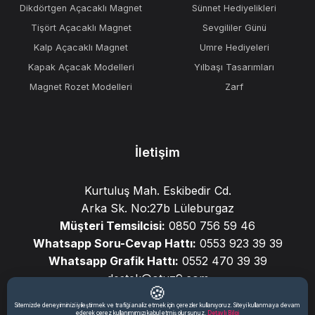
Dikdörtgen Açacaklı Magnet
Sünnet Hediyelikleri
Tişört Açacaklı Magnet
Sevgililer Günü
Kalp Açacaklı Magnet
Umre Hediyeleri
Kapak Açacak Modelleri
Yılbaşı Tasarımları
Magnet Rozet Modelleri
Zarf
İletişim
Kurtuluş Mah. Eskibedir Cd.
Arka Sk. No:27b Lüleburgaz
Müşteri Temsilcisi:
0850 756 59 46
Whatsapp Soru-Cevap Hattı:
0553 923 39 39
Whatsapp Grafik Hattı:
0552 470 39 39
destek@otuz9.com
🍪
Sitemizde deneyiminizi iyileştirmek ve trafiği analiz etmek için çerezler kullanıyoruz. Siteyi kullanmaya devam
ederek çerez kullanımımızı kabul etmiş olursunuz.
Detaylı Bilgi