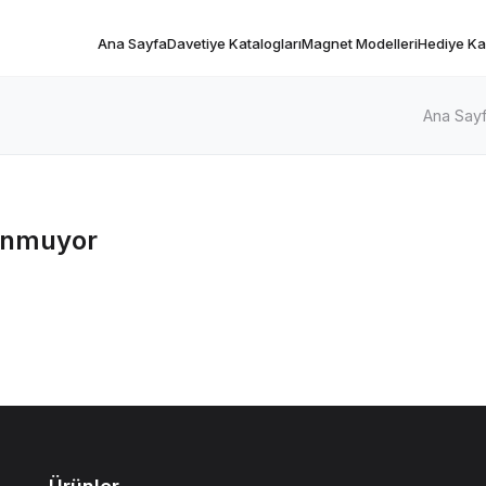
Ana Sayfa
Davetiye Katalogları
Magnet Modelleri
Hediye Kar
Ana Say
unmuyor