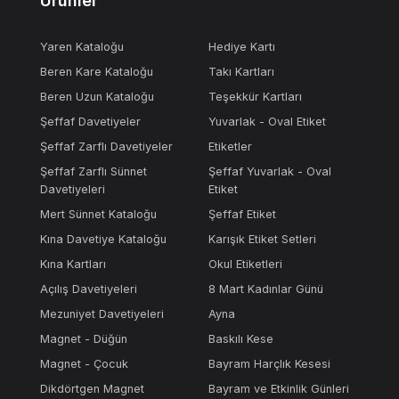
Ürünler
Yaren Kataloğu
Hediye Kartı
Beren Kare Kataloğu
Takı Kartları
Beren Uzun Kataloğu
Teşekkür Kartları
Şeffaf Davetiyeler
Yuvarlak - Oval Etiket
Şeffaf Zarflı Davetiyeler
Etiketler
Şeffaf Zarflı Sünnet
Şeffaf Yuvarlak - Oval
Davetiyeleri
Etiket
Mert Sünnet Kataloğu
Şeffaf Etiket
Kına Davetiye Kataloğu
Karışık Etiket Setleri
Kına Kartları
Okul Etiketleri
Açılış Davetiyeleri
8 Mart Kadınlar Günü
Mezuniyet Davetiyeleri
Ayna
Magnet - Düğün
Baskılı Kese
Magnet - Çocuk
Bayram Harçlık Kesesi
Dikdörtgen Magnet
Bayram ve Etkinlik Günleri