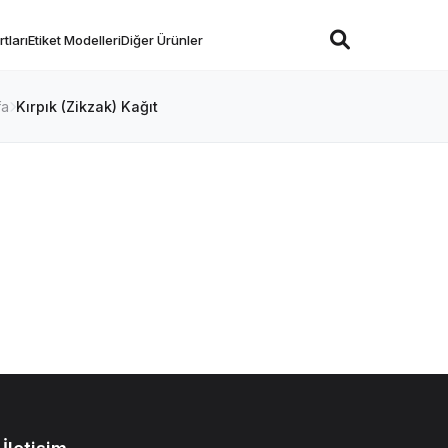
tları
Etiket Modelleri
Diğer Ürünler
fa
Kırpık (Zikzak) Kağıt