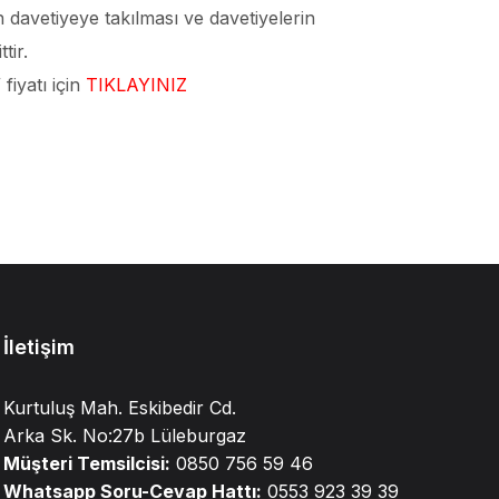
 davetiyeye takılması ve davetiyelerin
tir.
fiyatı için
TIKLAYINIZ
İletişim
Kurtuluş Mah. Eskibedir Cd.
Arka Sk. No:27b Lüleburgaz
Müşteri Temsilcisi:
0850 756 59 46
Whatsapp Soru-Cevap Hattı:
0553 923 39 39