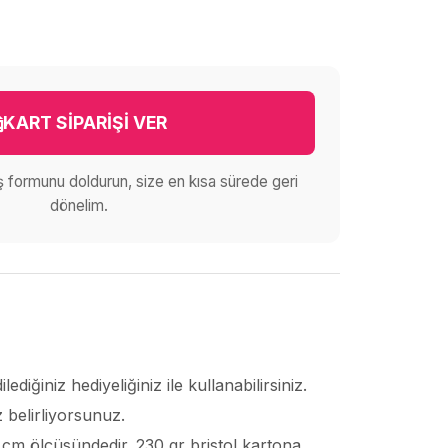
KART SİPARİŞİ VER
iş formunu doldurun, size en kısa sürede geri
dönelim.
ediğiniz hediyeliğiniz ile kullanabilirsiniz.
z belirliyorsunuz.
8 cm ölçüsündedir. 230 gr bristol kartona