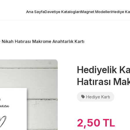
Ana Sayfa
Davetiye Katalogları
Magnet Modelleri
Hediye Kar
- Nikah Hatırası Makrome Anahtarlık Kartı
Hediyelik K
Hatırası Ma
Hediye Kartı
2,50 TL