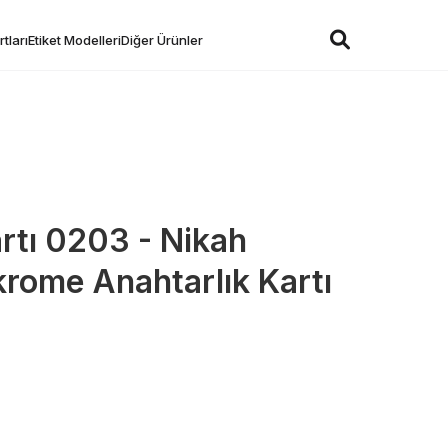
tları
Etiket Modelleri
Diğer Ürünler
artı 0203 - Nikah
krome Anahtarlık Kartı