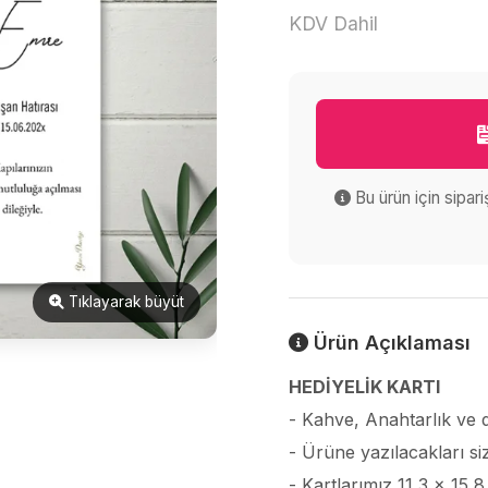
KDV Dahil
Bu ürün için sipar
Tıklayarak büyüt
Ürün Açıklaması
HEDİYELİK KARTI
- Kahve, Anahtarlık ve dil
- Ürüne yazılacakları si
- Kartlarımız 11,3 x 15,