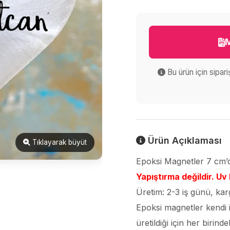
M
Bu ürün için sipar
Ürün Açıklaması
Tıklayarak büyüt
Epoksi Magnetler 7 cm’di
Yapıştırma değildir. Uv
Üretim: 2-3 iş günü, kar
Epoksi magnetler kendi iç
üretildiği için her birin