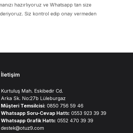
şmanızı hazırlıyoruz ve Whatsapp tan size
nderiyoruz. Siz kontrol edip onay vermeden
İletişim
Kurtuluş Mah. Eskibedir Cd.
Arka Sk. No:27b Lüleburgaz
Müşteri Temsilcisi:
0850 756 59 46
Whatsapp Soru-Cevap Hattı:
0553 923 39 39
Whatsapp Grafik Hattı:
0552 470 39 39
destek@otuz9.com