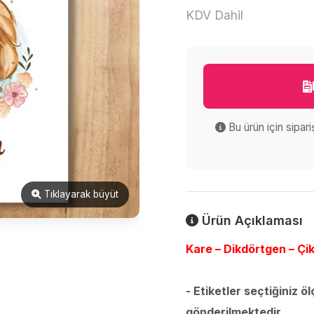
KDV Dahil
Bu ürün için sipar
Tıklayarak büyüt
Ürün Açıklaması
Kare – Dikdörtgen – Çik
- Etiketler seçtiğiniz ö
gönderilmektedir.