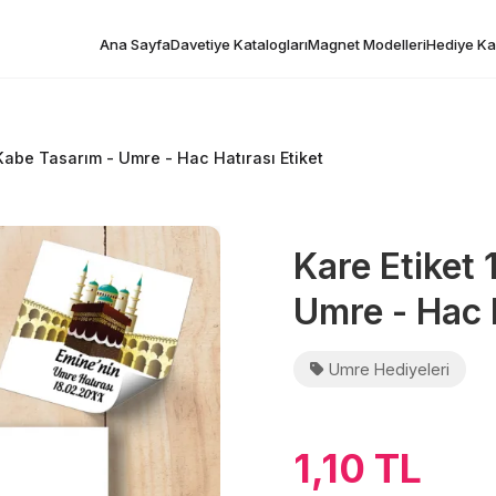
Ana Sayfa
Davetiye Katalogları
Magnet Modelleri
Hediye Kar
 Kabe Tasarım - Umre - Hac Hatırası Etiket
Kare Etiket 
Umre - Hac H
Umre Hediyeleri
1,10 TL