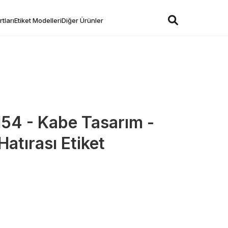
tları
Etiket Modelleri
Diğer Ürünler
154 - Kabe Tasarım -
atırası Etiket