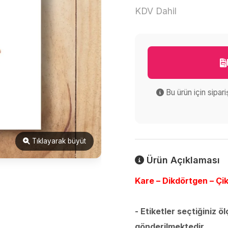
KDV Dahil
Bu ürün için sipar
Tıklayarak büyüt
Ürün Açıklaması
Kare – Dikdörtgen – Çik
- Etiketler seçtiğiniz ö
gönderilmektedir.