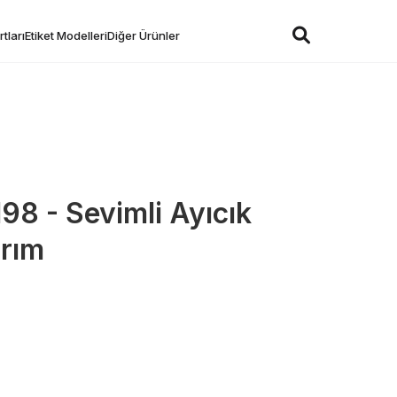
tları
Etiket Modelleri
Diğer Ürünler
198 - Sevimli Ayıcık
rım