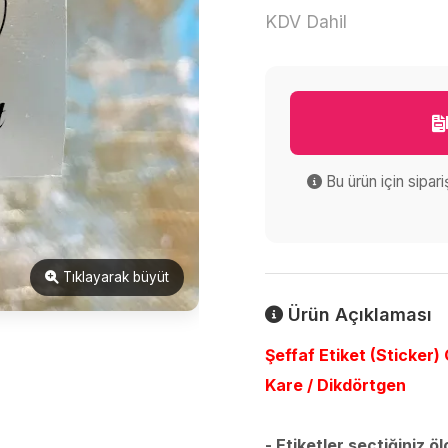
KDV Dahil
Bu ürün için sipar
Tıklayarak büyüt
Ürün Açıklaması
Şeffaf Etiket (Sticker) 
Kare / Dikdörtgen
- Etiketler seçtiğiniz ö