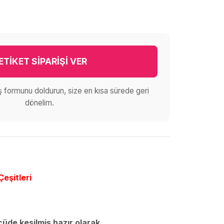
ETİKET SİPARİŞİ VER
iş formunu doldurun, size en kısa sürede geri
dönelim.
Çeşitleri
lçüde kesilmiş hazır olarak