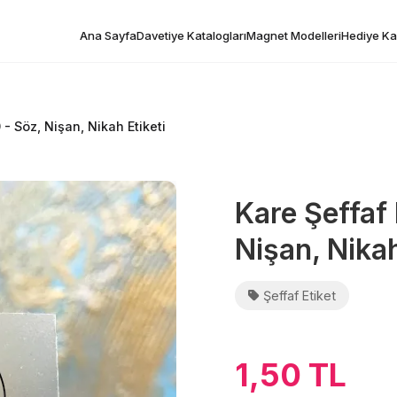
Ana Sayfa
Davetiye Katalogları
Magnet Modelleri
Hediye Kar
 - Söz, Nişan, Nikah Etiketi
Kare Şeffaf 
Nişan, Nikah
Şeffaf Etiket
1,50 TL