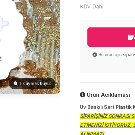
KDV Dahil
M
Bu ürün için sipar
Tıklayarak büyüt
Ürün Açıklaması
Uv Baskılı Sert Plastik
SİPARİŞİNİZ SONRASI 
ETMENİZİ İSTİYORUZ, 
ALINMAZ!