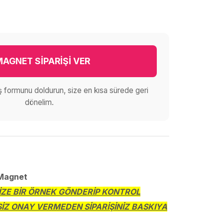
AGNET SİPARİŞİ VER
iş formunu doldurun, size en kısa sürede geri
dönelim.
 Magnet
SİZE BİR ÖRNEK GÖNDERİP KONTROL
SİZ ONAY VERMEDEN SİPARİŞİNİZ BASKIYA