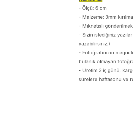
- Ölçü: 6 cm
- Malzeme: 3mm kırılmaz
- Mıknatıslı gönderilmekt
- Sizin istediğiniz yazı
yazabilirsiniz.)
- Fotoğrafınızın magnete
bulanık olmayan fotoğr
- Üretim 3 iş günü, karg
sürelere haftasonu ve resm