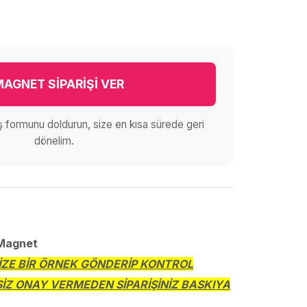
AGNET SİPARİŞİ VER
iş formunu doldurun, size en kısa sürede geri
dönelim.
 Magnet
SİZE BİR ÖRNEK GÖNDERİP KONTROL
SİZ ONAY VERMEDEN SİPARİŞİNİZ BASKIYA