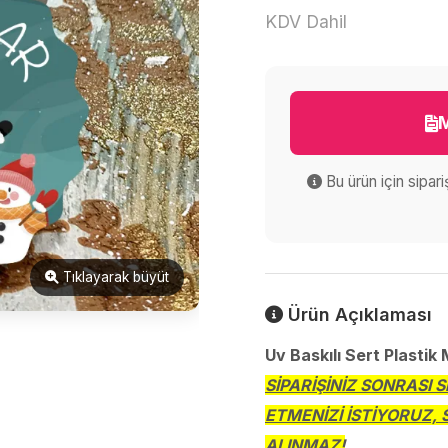
KDV Dahil
M
Bu ürün için sipar
Tıklayarak büyüt
Ürün Açıklaması
Uv Baskılı Sert Plastik
SİPARİŞİNİZ SONRASI 
ETMENİZİ İSTİYORUZ, 
ALINMAZ!