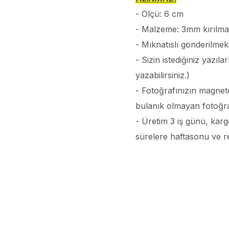
- Ölçü: 6 cm
- Malzeme: 3mm kırılmaz
- Mıknatıslı gönderilmekt
- Sizin istediğiniz yazı
yazabilirsiniz.)
- Fotoğrafınızın magnete
bulanık olmayan fotoğr
- Üretim 3 iş günü, karg
sürelere haftasonu ve resm