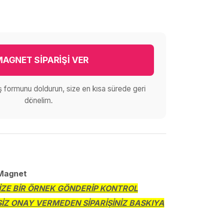
AGNET SİPARİŞİ VER
iş formunu doldurun, size en kısa sürede geri
dönelim.
 Magnet
SİZE BİR ÖRNEK GÖNDERİP KONTROL
SİZ ONAY VERMEDEN SİPARİŞİNİZ BASKIYA