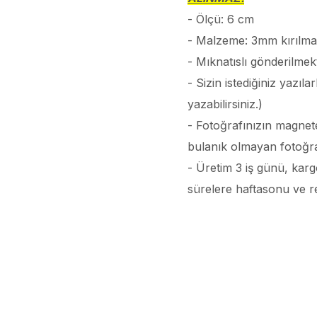
- Ölçü: 6 cm
- Malzeme: 3mm kırılmaz
- Mıknatıslı gönderilmekt
- Sizin istediğiniz yazı
yazabilirsiniz.)
- Fotoğrafınızın magnete
bulanık olmayan fotoğr
- Üretim 3 iş günü, karg
sürelere haftasonu ve resm