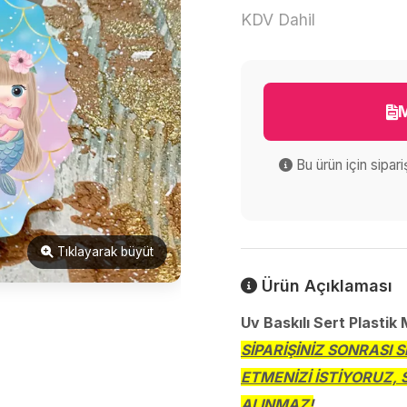
KDV Dahil
M
Bu ürün için sipar
Tıklayarak büyüt
Ürün Açıklaması
Uv Baskılı Sert Plastik
SİPARİŞİNİZ SONRASI 
ETMENİZİ İSTİYORUZ, 
ALINMAZ!