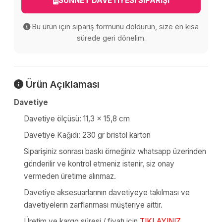
SÜNNET DAVETİYESİ SİPARİŞİ
Bu ürün için sipariş formunu doldurun, size en kısa
sürede geri dönelim.
Ürün Açıklaması
Davetiye
Davetiye ölçüsü: 11,3 x 15,8 cm
Davetiye Kağıdı: 230 gr bristol karton
Siparişiniz sonrası baskı örneğiniz whatsapp üzerinden
gönderilir ve kontrol etmeniz istenir, siz onay
vermeden üretime alınmaz.
Davetiye aksesuarlarının davetiyeye takılması ve
davetiyelerin zarflanması müşteriye aittir.
Üretim ve kargo süresi / fiyatı için
TIKLAYINIZ