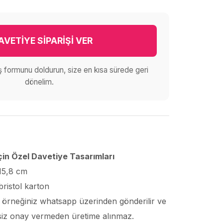
AVETİYE SİPARİŞİ VER
iş formunu doldurun, size en kısa sürede geri
dönelim.
çin Özel Davetiye Tasarımları
 15,8 cm
bristol karton
ı örneğiniz whatsapp üzerinden gönderilir ve
, siz onay vermeden üretime alınmaz.