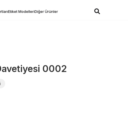
tları
Etiket Modelleri
Diğer Ürünler
Davetiyesi 0002
i