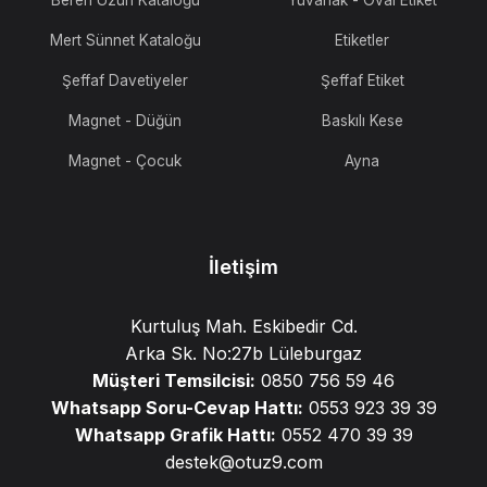
Beren Uzun Kataloğu
Yuvarlak - Oval Etiket
Mert Sünnet Kataloğu
Etiketler
Şeffaf Davetiyeler
Şeffaf Etiket
Magnet - Düğün
Baskılı Kese
Magnet - Çocuk
Ayna
İletişim
Kurtuluş Mah. Eskibedir Cd.
Arka Sk. No:27b Lüleburgaz
Müşteri Temsilcisi:
0850 756 59 46
Whatsapp Soru-Cevap Hattı:
0553 923 39 39
Whatsapp Grafik Hattı:
0552 470 39 39
destek@otuz9.com