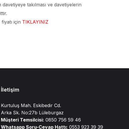
 davetiyeye takılması ve davetiyelerin
tir.
fiyatı için
TIKLAYINIZ
İletişim
Kurtuluş Mah. Eskibedir Cd.
Arka Sk. No:27b Lüleburgaz
Müşteri Temsilcisi:
0850 756 59 46
Whatsapp Soru-Cevap Hattı:
0553 923 39 39