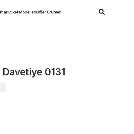
tları
Etiket Modelleri
Diğer Ürünler
ı Davetiye 0131
er