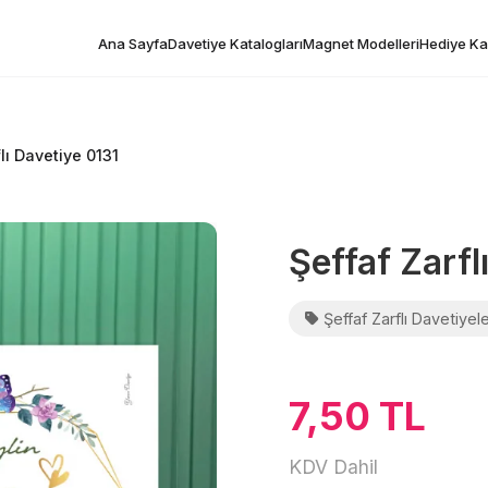
Ana Sayfa
Davetiye Katalogları
Magnet Modelleri
Hediye Kar
lı Davetiye 0131
Şeffaf Zarfl
Şeffaf Zarflı Davetiyel
7,50 TL
KDV Dahil