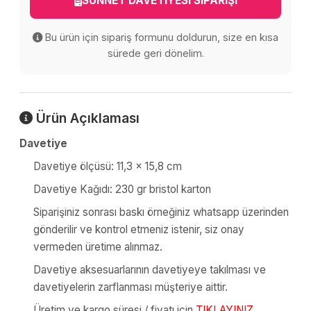
SÜNNET DAVETİYESİ SİPARİŞİ
Bu ürün için sipariş formunu doldurun, size en kısa
sürede geri dönelim.
Ürün Açıklaması
Davetiye
Davetiye ölçüsü: 11,3 x 15,8 cm
Davetiye Kağıdı: 230 gr bristol karton
Siparişiniz sonrası baskı örneğiniz whatsapp üzerinden
gönderilir ve kontrol etmeniz istenir, siz onay
vermeden üretime alınmaz.
Davetiye aksesuarlarının davetiyeye takılması ve
davetiyelerin zarflanması müşteriye aittir.
Üretim ve kargo süresi / fiyatı için
TIKLAYINIZ