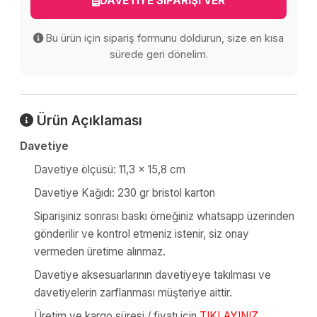
DAVETİYE SİPARİŞİ VER
Bu ürün için sipariş formunu doldurun, size en kısa
sürede geri dönelim.
Ürün Açıklaması
Davetiye
Davetiye ölçüsü: 11,3 x 15,8 cm
Davetiye Kağıdı: 230 gr bristol karton
Siparişiniz sonrası baskı örneğiniz whatsapp üzerinden
gönderilir ve kontrol etmeniz istenir, siz onay
vermeden üretime alınmaz.
Davetiye aksesuarlarının davetiyeye takılması ve
davetiyelerin zarflanması müşteriye aittir.
Üretim ve kargo süresi / fiyatı için
TIKLAYINIZ